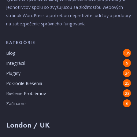
jednotlivcov spolu so zvyšujúcou sa zložitosťou webových
stránok WordPress a potrebou nepretržitej údržby a podpory
na zabezpečenie správneho fungovania.
KATEGÓRIE
Blog
139
Integrácií
9
Pluginy
34
Pokročilé Riešenia
25
Riešenie Problémov
23
Začíname
6
London / UK