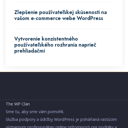
Zlepšenie používateľskej skúsenosti na
vašom e-commerce webe WordPress
Vytvorenie konzistentného
používateľského rozhrania naprieč
prehliadačmi
The WP Clan
Sme tu, aby sme vám pomohli.
Služba podpory a údržby WordPress je poháňaná rastúcim
významom profesionálnej online prítomnosti pre podniky a