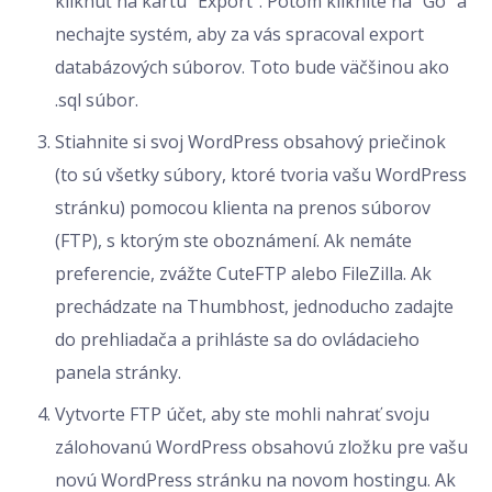
kliknúť na kartu “Export”. Potom kliknite na “Go” a
nechajte systém, aby za vás spracoval export
databázových súborov. Toto bude väčšinou ako
.sql súbor.
Stiahnite si svoj WordPress obsahový priečinok
(to sú všetky súbory, ktoré tvoria vašu WordPress
stránku) pomocou klienta na prenos súborov
(FTP), s ktorým ste oboznámení. Ak nemáte
preferencie, zvážte CuteFTP alebo FileZilla. Ak
prechádzate na Thumbhost, jednoducho zadajte
do prehliadača a prihláste sa do ovládacieho
panela stránky.
Vytvorte FTP účet, aby ste mohli nahrať svoju
zálohovanú WordPress obsahovú zložku pre vašu
novú WordPress stránku na novom hostingu. Ak