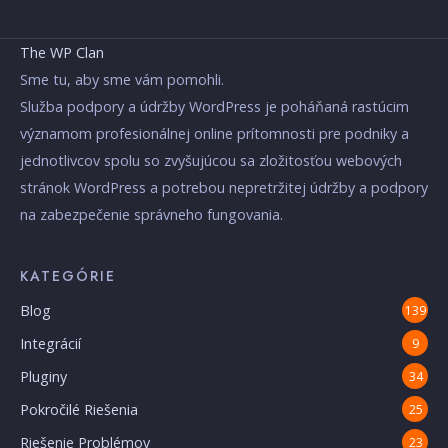
The WP Clan
Sme tu, aby sme vám pomohli.
Služba podpory a údržby WordPress je poháňaná rastúcim
významom profesionálnej online prítomnosti pre podniky a
jednotlivcov spolu so zvyšujúcou sa zložitosťou webových
stránok WordPress a potrebou nepretržitej údržby a podpory
na zabezpečenie správneho fungovania.
KATEGÓRIE
Blog
139
Integrácií
9
Pluginy
34
Pokročilé Riešenia
25
Riešenie Problémov
23