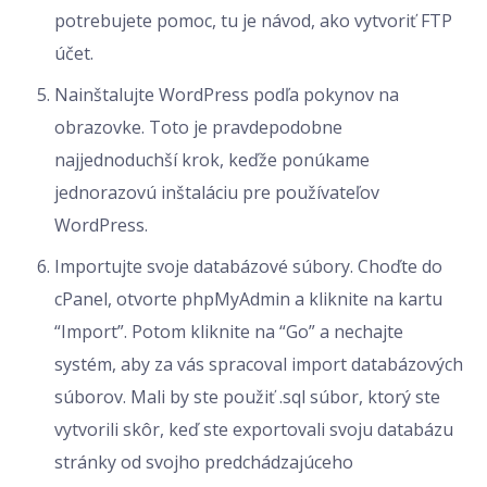
potrebujete pomoc, tu je návod, ako vytvoriť FTP
účet.
Nainštalujte WordPress podľa pokynov na
obrazovke. Toto je pravdepodobne
najjednoduchší krok, keďže ponúkame
jednorazovú inštaláciu pre používateľov
WordPress.
Importujte svoje databázové súbory. Choďte do
cPanel, otvorte phpMyAdmin a kliknite na kartu
“Import”. Potom kliknite na “Go” a nechajte
systém, aby za vás spracoval import databázových
súborov. Mali by ste použiť .sql súbor, ktorý ste
vytvorili skôr, keď ste exportovali svoju databázu
stránky od svojho predchádzajúceho