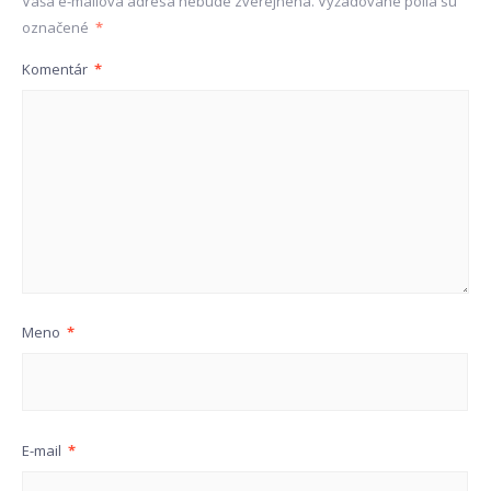
Vaša e-mailová adresa nebude zverejnená.
Vyžadované polia sú
označené
*
Komentár
*
Meno
*
E-mail
*