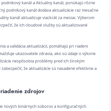
ý podnikový kanál a Aktuálny kanál, ponúkajú rôzne
ačný podnikový kanál dodáva aktualizácie raz mesačne
lny kanál aktualizuje viackrát za mesiac. Výberom
zpečiť, že ich cloudové služby sú aktualizované
ia a validácia aktualizácií, pomáhajú pri riadení
romažďuje ukazovatele zdravia, ako sú údaje o výkone
ualizácie nespôsobia problémy pred ich širokým
zabezpečiť, že aktualizácie sú nasadené efektívne a
 riadenie zdrojov
nie nových binárnych súborov a konfiguračných