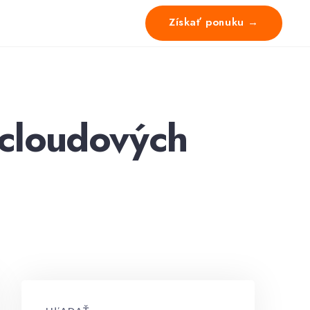
Získať ponuku →
 cloudových