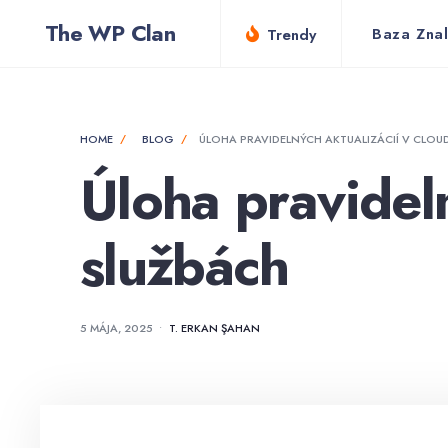
for:
Skip
The WP Clan
Baza Znal
Trendy
to
content
HOME
BLOG
ÚLOHA PRAVIDELNÝCH AKTUALIZÁCIÍ V CLO
Úloha pravidel
službách
5 MÁJA, 2025
•
T. ERKAN ŞAHAN