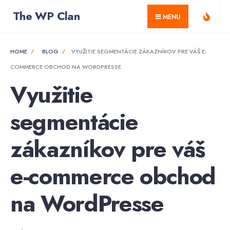
for:
Skip
The WP Clan
MENU
to
content
HOME
BLOG
VYUŽITIE SEGMENTÁCIE ZÁKAZNÍKOV PRE VÁŠ E-
COMMERCE OBCHOD NA WORDPRESSE
Využitie
segmentácie
zákazníkov pre váš
e-commerce obchod
na WordPresse