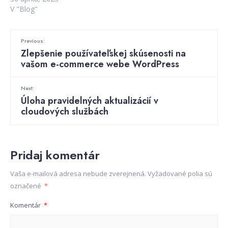
V "Blog"
Previous:
Zlepšenie používateľskej skúsenosti na
vašom e-commerce webe WordPress
Next:
Úloha pravidelných aktualizácií v
cloudových službách
Pridaj komentár
Vaša e-mailová adresa nebude zverejnená.
Vyžadované polia sú
označené
*
Komentár
*