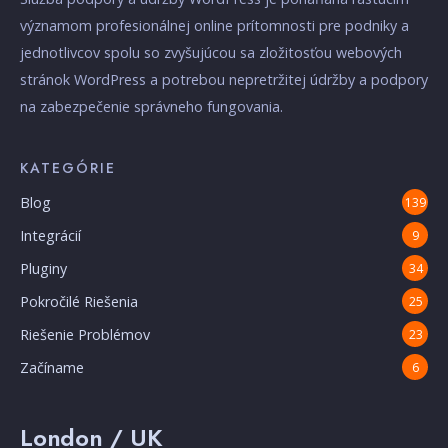
významom profesionálnej online prítomnosti pre podniky a
jednotlivcov spolu so zvyšujúcou sa zložitosťou webových
stránok WordPress a potrebou nepretržitej údržby a podpory
na zabezpečenie správneho fungovania.
KATEGÓRIE
Blog
139
Integrácií
9
Pluginy
34
Pokročilé Riešenia
25
Riešenie Problémov
23
Začíname
6
London / UK