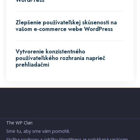
WordPress
Zlepšenie používateľskej skúsenosti na
vašom e-commerce webe WordPress
Vytvorenie konzistentného
používateľského rozhrania naprieč
prehliadačmi
The WP Clan
Sme tu, aby sme vám pomohli.
Služba podpory a údržby WordPress je poháňaná rastúcim